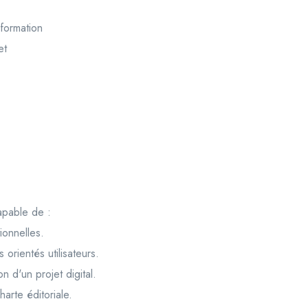
sformation
et
capable de :
ionnelles.
orientés utilisateurs.
 d'un projet digital.
arte éditoriale.