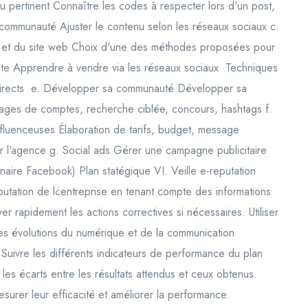
 pertinent Connaître les codes à respecter lors d'un post,
a communauté Ajuster le contenu selon les réseaux sociaux c.
eaux et du site web Choix d'une des méthodes proposées pour
nte Apprendre à vendre via les réseaux sociaux Techniques
 directs e. Développer sa communauté Développer sa
tages de comptes, recherche ciblée, concours, hashtags f.
nfluenceuses Élaboration de tarifs, budget, message
r l'agence g. Social ads Gérer une campagne publicitaire
naire Facebook) Plan statégique VI. Veille e-reputation
putation de l¿entreprise en tenant compte des informations
r rapidement les actions correctives si nécessaires. Utiliser
 les évolutions du numérique et de la communication
 Suivre les différents indicateurs de performance du plan
les écarts entre les résultats attendus et ceux obtenus.
surer leur efficacité et améliorer la performance.