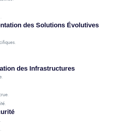
.
ntation des Solutions Évolutives
ifiques.
ation des Infrastructures
e.
crue.
ité.
urité
.
.