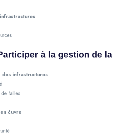
infrastructures
ources
rticiper à la gestion de la
 des infrastructures
té
 de failles
 en ¿uvre
urité