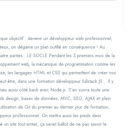
nique objectif : devenir un développeur web professionnel,
itieux, on dégaine un plan outillé en conséquence ! Au
atre parties : LE SOCLE Pendant les 3 premiers mois de la
veloppement web, la mécanique de programmation comme les
base, les langages HTML et CSS qui permettent de créer nos
-être, dans une formation développeur fullstack JS... Il y
mais aussi côté back avec Node.js. S'en suivra toute une
e web design, bases de données, MVC, SEO, AJAX et plein
utilisation de Git du premier au dernier jour de formation,
oppeur professionnel. On mettra aussi les pieds dans
 un site tout entier, ça serait ballot de ne pas savoir le