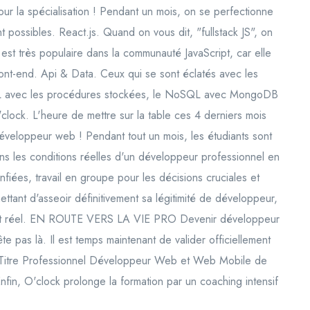
r la spécialisation ! Pendant un mois, on se perfectionne
 possibles. React.js. Quand on vous dit, "fullstack JS", on
est très populaire dans la communauté JavaScript, car elle
ont-end. Api & Data. Ceux qui se sont éclatés avec les
QL avec les procédures stockées, le NoSQL avec MongoDB
lock. L'heure de mettre sur la table ces 4 derniers mois
développeur web ! Pendant tout un mois, les étudiants sont
dans les conditions réelles d'un développeur professionnel en
nfiées, travail en groupe pour les décisions cruciales et
ttant d'asseoir définitivement sa légitimité de développeur,
ojet réel. EN ROUTE VERS LA VIE PRO Devenir développeur
ête pas là. Il est temps maintenant de valider officiellement
e Titre Professionnel Développeur Web et Web Mobile de
in, O'clock prolonge la formation par un coaching intensif