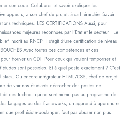
nner son code. Collaborer et savoir expliquer les
eloppeurs, à son chef de projet, à sa hiérarchie. Savoir
ications techniques. LES CERTIFICATIONS Aussi, pour
aissances majeures reconnues par l'Etat et le secteur : Le
" inscrit au RNCP. Il s'agit d'une certification de niveau
DÉBOUCHÉS Avec toutes ces compétences et ces
 pour trouver un CDI. Pour ceux qui veulent temporiser et
d'études sont possibles. Et à quel poste exactement ? C'est
ll stack. Ou encore intégrateur HTML/CSS, chef de projet
s rare de voir nos étudiants décrocher des postes de
ent dit des technos qui ne sont même pas au programme de
 des langages ou des frameworks, on apprend à apprendre.
ant que prothésiste-boulanger, faut pas abuser non plus.